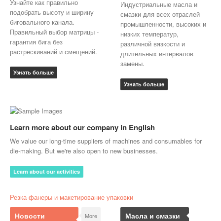
Узнайте как правильно
Индустриальные масла и
подобрать высоту и ширину
смазки для всех отраслей
биговального канала.
промышленности, высоких и
Правильный выбор матрицы -
низких температур,
гарантия бига без
различной вязкости и
растрескиваний и смещений.
длительных интервалов
замены.
Узнать больше
Узнать больше
Learn more about our company in English
We value our long-time suppliers of machines and consumables for
die-making. But we're also open to new businesses.
Learn about our activities
Резка фанеры и макетирование упаковки
Новости
Масла и смазки
More